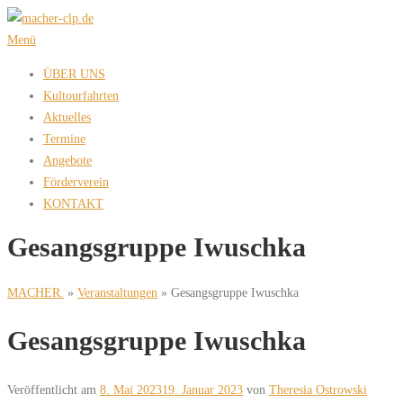
Zum
Inhalt
Menü
springen
ÜBER UNS
Kultourfahrten
Aktuelles
Termine
Angebote
Förderverein
KONTAKT
Gesangsgruppe Iwuschka
MACHER.
»
Veranstaltungen
»
Gesangsgruppe Iwuschka
Gesangsgruppe Iwuschka
Veröffentlicht am
8. Mai 2023
19. Januar 2023
von
Theresia Ostrowski