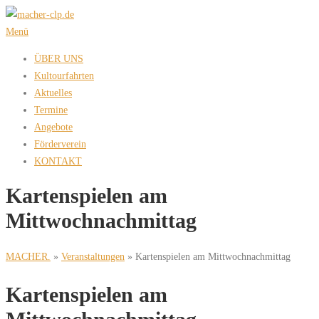
Zum
Inhalt
Menü
springen
ÜBER UNS
Kultourfahrten
Aktuelles
Termine
Angebote
Förderverein
KONTAKT
Kartenspielen am
Mittwochnachmittag
MACHER.
»
Veranstaltungen
»
Kartenspielen am Mittwochnachmittag
Kartenspielen am