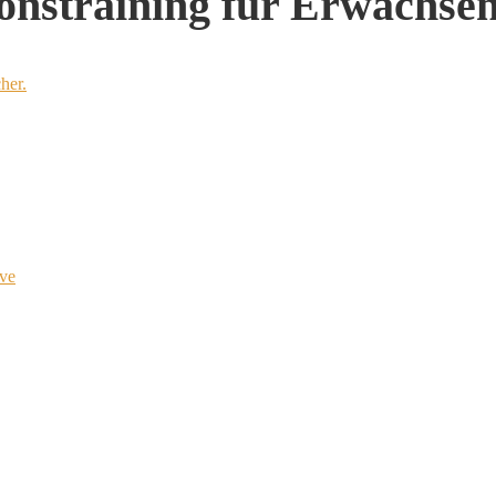
ionstraining für Erwachse
her.
ve