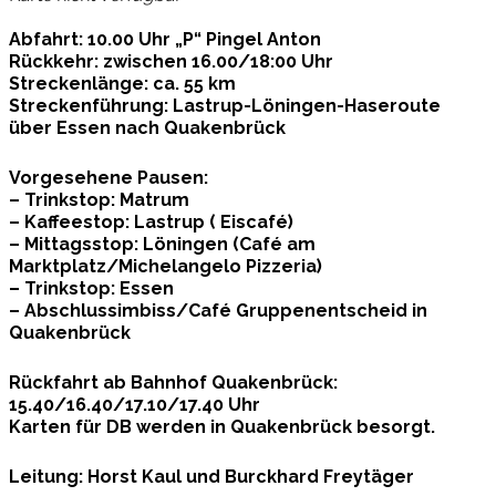
Abfahrt
: 10.00 Uhr „P“ Pingel Anton
Rückkehr
: zwischen 16.00/18:00 Uhr
Streckenlänge
: ca. 55 km
S
treckenführung
: Lastrup-Löningen-Haseroute
über Essen nach Quakenbrück
Vorgesehene Pausen
:
– Trinkstop: Matrum
– Kaffeestop: Lastrup ( Eiscafé)
– Mittagsstop: Löningen (Café am
Marktplatz/Michelangelo Pizzeria)
– Trinkstop: Essen
– Abschlussimbiss/Café Gruppenentscheid in
Quakenbrück
Rückfahrt ab Bahnhof Quakenbrück
:
15.40/16.40/17.10/17.40 Uhr
Karten für DB werden in Quakenbrück besorgt.
Leitung
: Horst Kaul und Burckhard Freytäger