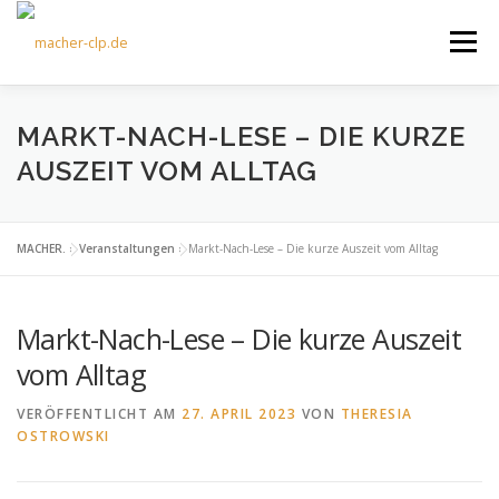
Zum
Inhalt
Menü
springen
ÜBER UNS
KULTOURFAHRTEN
AKTUELLES
MARKT-NACH-LESE – DIE KURZE
AUSZEIT VOM ALLTAG
TERMINE
ANGEBOTE
FÖRDERVEREIN
MACHER.
»
Veranstaltungen
»
Markt-Nach-Lese – Die kurze Auszeit vom Alltag
KONTAKT
Markt-Nach-Lese – Die kurze Auszeit
vom Alltag
VERÖFFENTLICHT AM
27. APRIL 2023
VON
THERESIA
OSTROWSKI