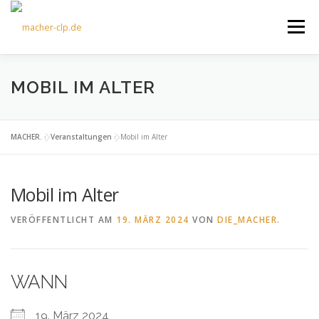
Zum
Inhalt
Menü
springen
ÜBER UNS
KULTOURFAHRTEN
AKTUELLES
MOBIL IM ALTER
TERMINE
ANGEBOTE
FÖRDERVEREIN
MACHER.
»
Veranstaltungen
»
Mobil im Alter
Mobil im Alter
KONTAKT
VERÖFFENTLICHT AM
19. MÄRZ 2024
VON
DIE_MACHER.
WANN
19. März 2024