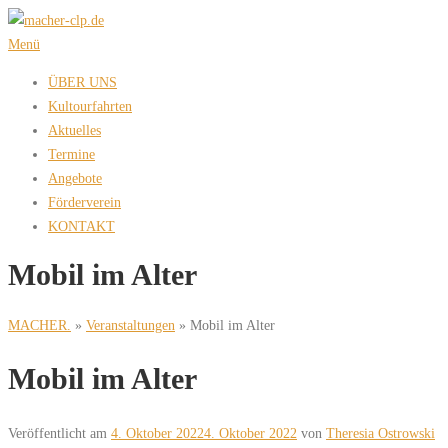
Zum
Inhalt
Menü
springen
ÜBER UNS
Kultourfahrten
Aktuelles
Termine
Angebote
Förderverein
KONTAKT
Mobil im Alter
MACHER.
»
Veranstaltungen
»
Mobil im Alter
Mobil im Alter
Veröffentlicht am
4. Oktober 2022
4. Oktober 2022
von
Theresia Ostrowski