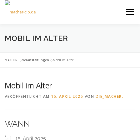
Zum
Inhalt
Menü
springen
ÜBER UNS
KULTOURFAHRTEN
AKTUELLES
MOBIL IM ALTER
TERMINE
ANGEBOTE
FÖRDERVEREIN
MACHER.
»
Veranstaltungen
»
Mobil im Alter
Mobil im Alter
KONTAKT
VERÖFFENTLICHT AM
15. APRIL 2025
VON
DIE_MACHER.
WANN
15. April 2025