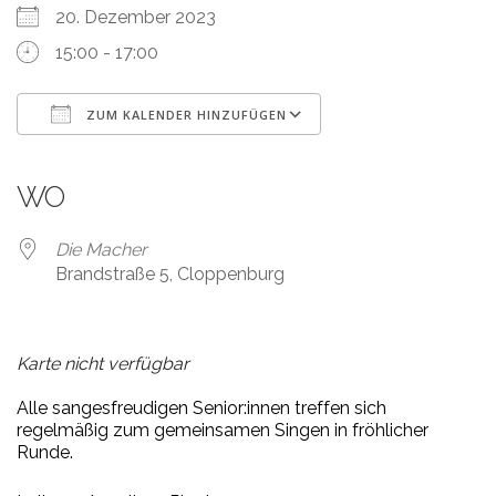
20. Dezember 2023
15:00 - 17:00
ZUM KALENDER HINZUFÜGEN
ICS herunterladen
Google Kalender
iCalendar
Office 365
Outlook Live
WO
Die Macher
Brandstraße 5, Cloppenburg
Karte nicht verfügbar
Al
le
san
ges
fr
eu
di
gen
S
e
ni
or
:in
nen
tr
ef
f
en
sich
r
e
gel
mä
ßig
zum
ge
mein
sa
men
Sin
gen
in
fr
öh
li
cher
Run
de
.