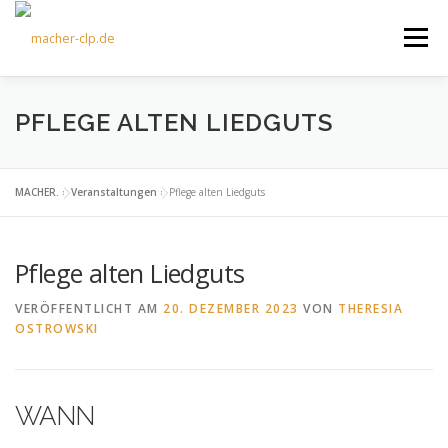
Zum
Inhalt
Menü
springen
ÜBER UNS
KULTOURFAHRTEN
AKTUELLES
PFLEGE ALTEN LIEDGUTS
TERMINE
ANGEBOTE
FÖRDERVEREIN
MACHER.
»
Veranstaltungen
»
Pflege alten Liedguts
Pflege alten Liedguts
KONTAKT
VERÖFFENTLICHT AM
20. DEZEMBER 2023
VON
THERESIA
OSTROWSKI
WANN