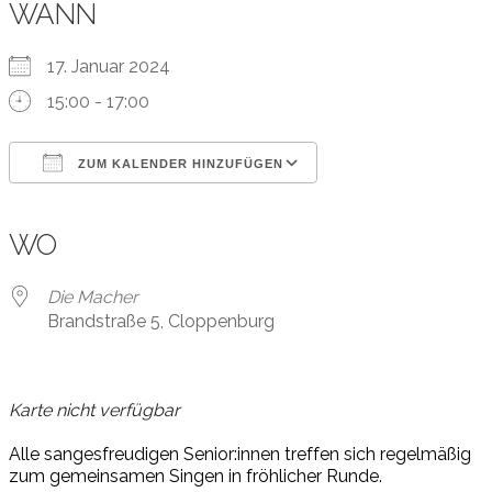
WANN
17. Januar 2024
15:00 - 17:00
ZUM KALENDER HINZUFÜGEN
ICS herunterladen
Google Kalender
iCalendar
Office 365
Outlook Live
WO
Die Macher
Brandstraße 5, Cloppenburg
Karte nicht verfügbar
Al
le
san
ges
fr
eu
di
gen
S
e
ni
or
:in
nen
tr
ef
f
en
sich
r
e
gel
mä
ßig
zum
ge
mein
sa
men
Sin
gen
in
fr
öh
li
cher
Run
de
.