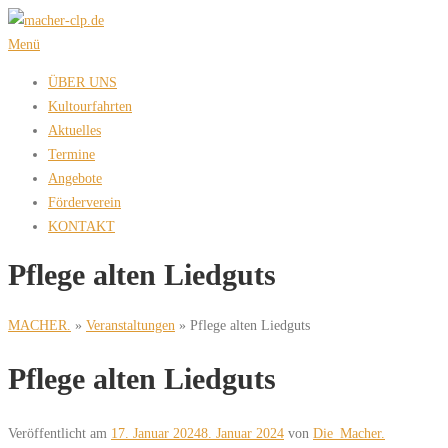
Zum
Inhalt
Menü
springen
ÜBER UNS
Kultourfahrten
Aktuelles
Termine
Angebote
Förderverein
KONTAKT
Pflege alten Liedguts
MACHER.
»
Veranstaltungen
»
Pflege alten Liedguts
Pflege alten Liedguts
Veröffentlicht am
17. Januar 2024
8. Januar 2024
von
Die_Macher.