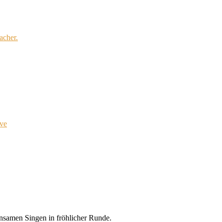
cher.
ve
n
sa
men
Sin
gen
in
fr
öh
li
cher
Run
de
.