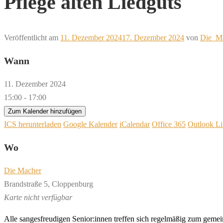
Pflege alten Liedguts
Veröffentlicht am
11. Dezember 2024
17. Dezember 2024
von
Die_Ma
Wann
11. Dezember 2024
15:00 - 17:00
Zum Kalender hinzufügen
ICS herunterladen
Google Kalender
iCalendar
Office 365
Outlook Li
Wo
Die Macher
Brandstraße 5, Cloppenburg
Karte nicht verfügbar
Al
le
san
ges
fr
eu
di
gen
S
e
ni
or
:in
nen
tr
ef
f
en
sich
r
e
gel
mä
ßig
zum
ge
mei