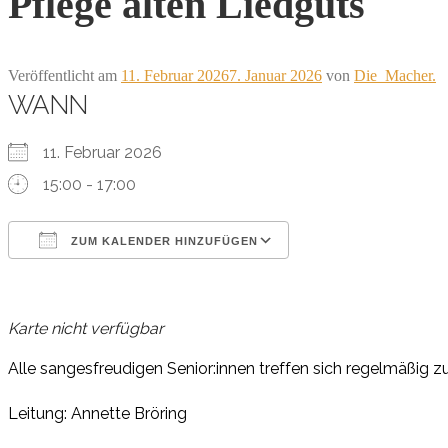
Pflege alten Liedguts
Veröffentlicht am
11. Februar 2026
7. Januar 2026
von
Die_Macher.
WANN
11. Februar 2026
15:00 - 17:00
ZUM KALENDER HINZUFÜGEN
ICS herunterladen
Google Kalender
iCalendar
Office 365
Outlook Live
Karte nicht verfügbar
Al
le
san
ges
fr
eu
di
gen
S
e
ni
or
:in
nen
tr
ef
f
en
sich
r
e
gel
mä
ßig
z
Leitung: Annette Bröring