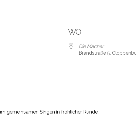
WO
Die Macher
Brandstraße 5, Cloppenb
um
ge
mein
sa
men
Sin
gen
in
fr
öh
li
cher
Run
de
.