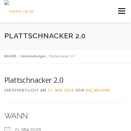
Zum
Inhalt
Menü
springen
ÜBER UNS
KULTOURFAHRTEN
AKTUELLES
PLATTSCHNACKER 2.0
TERMINE
ANGEBOTE
FÖRDERVEREIN
MACHER.
»
Veranstaltungen
»
Plattschnacker 2.0
Plattschnacker 2.0
KONTAKT
VERÖFFENTLICHT AM
21. MAI 2026
VON
DIE_MACHER.
WANN
21. Mai 2026