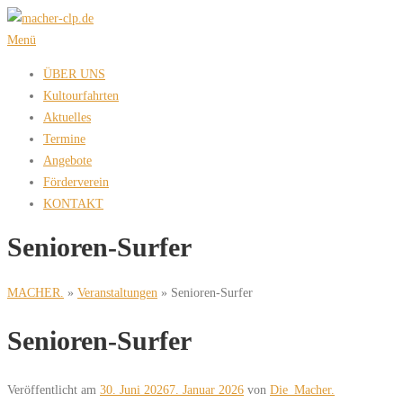
Zum
Inhalt
Menü
springen
ÜBER UNS
Kultourfahrten
Aktuelles
Termine
Angebote
Förderverein
KONTAKT
Senioren-Surfer
MACHER.
»
Veranstaltungen
»
Senioren-Surfer
Senioren-Surfer
Veröffentlicht am
30. Juni 2026
7. Januar 2026
von
Die_Macher.