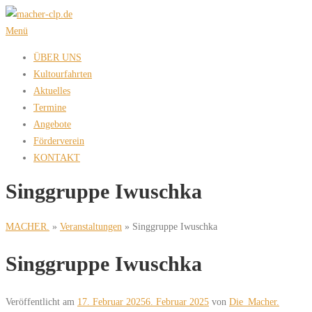
Zum
Inhalt
Menü
springen
ÜBER UNS
Kultourfahrten
Aktuelles
Termine
Angebote
Förderverein
KONTAKT
Singgruppe Iwuschka
MACHER.
»
Veranstaltungen
»
Singgruppe Iwuschka
Singgruppe Iwuschka
Veröffentlicht am
17. Februar 2025
6. Februar 2025
von
Die_Macher.