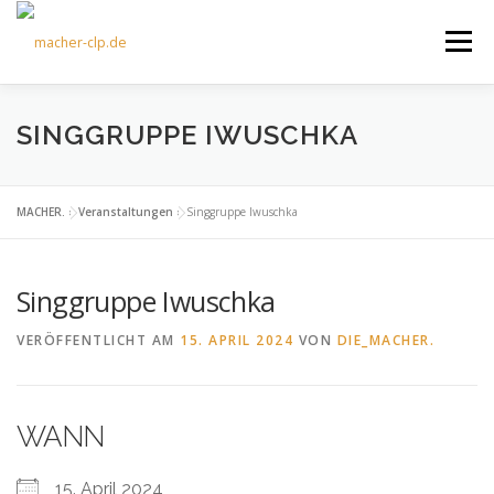
Zum
Inhalt
Menü
springen
ÜBER UNS
KULTOURFAHRTEN
AKTUELLES
SINGGRUPPE IWUSCHKA
TERMINE
ANGEBOTE
FÖRDERVEREIN
MACHER.
»
Veranstaltungen
»
Singgruppe Iwuschka
Singgruppe Iwuschka
KONTAKT
VERÖFFENTLICHT AM
15. APRIL 2024
VON
DIE_MACHER.
WANN
15. April 2024