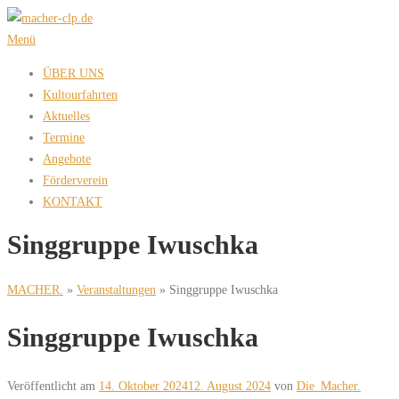
Zum
Inhalt
Menü
springen
ÜBER UNS
Kultourfahrten
Aktuelles
Termine
Angebote
Förderverein
KONTAKT
Singgruppe Iwuschka
MACHER.
»
Veranstaltungen
»
Singgruppe Iwuschka
Singgruppe Iwuschka
Veröffentlicht am
14. Oktober 2024
12. August 2024
von
Die_Macher.