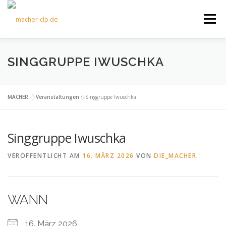
Zum
Inhalt
Menü
springen
ÜBER UNS
KULTOURFAHRTEN
AKTUELLES
SINGGRUPPE IWUSCHKA
TERMINE
ANGEBOTE
FÖRDERVEREIN
MACHER.
»
Veranstaltungen
»
Singgruppe Iwuschka
Singgruppe Iwuschka
KONTAKT
VERÖFFENTLICHT AM
16. MÄRZ 2026
VON
DIE_MACHER.
WANN
16. März 2026