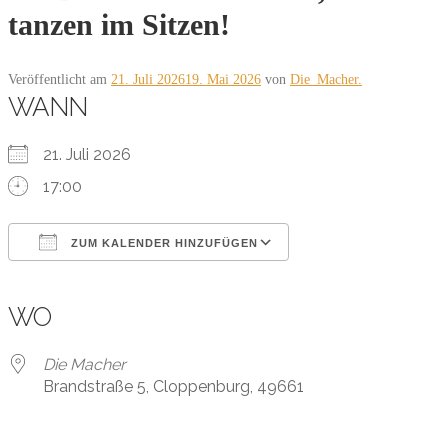
tanzen im Sitzen!
Veröffentlicht am
21. Juli 2026
19. Mai 2026
von
Die_Macher.
WANN
21. Juli 2026
17:00
ZUM KALENDER HINZUFÜGEN
ICS herunterladen
Google Kalender
iCalendar
Office 365
Outlook Live
WO
Die Macher
Brandstraße 5, Cloppenburg, 49661