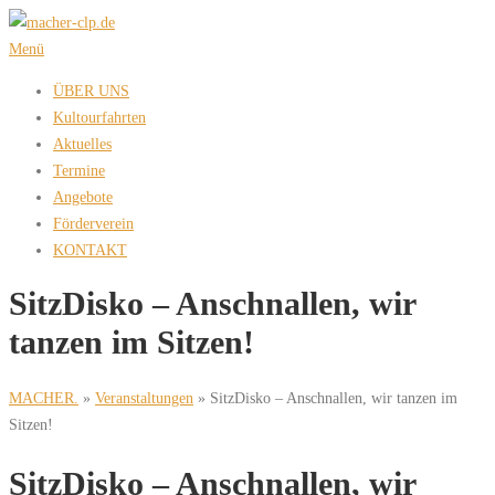
Zum
Inhalt
Menü
springen
ÜBER UNS
Kultourfahrten
Aktuelles
Termine
Angebote
Förderverein
KONTAKT
SitzDisko – Anschnallen, wir
tanzen im Sitzen!
MACHER.
»
Veranstaltungen
»
SitzDisko – Anschnallen, wir tanzen im
Sitzen!
SitzDisko – Anschnallen, wir