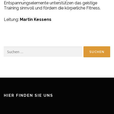
En
t
span
nungs
ele
men
te
un
ter
stüt
z
en
das
geis
ti
ge
T
r
ai
ning
sinn
v
oll
und
f
ör
dern
die
kör
per
li
che
F
it
ness.
Leitung:
Martin Kessens
Suchen
nach:
HIER FINDEN SIE UNS