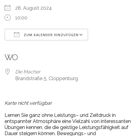
28. August 2024
10:00
ZUM KALENDER HINZUFÜGEN
ICS herunterladen
Google Kalender
iCalendar
Office 365
Outlook Live
WO
Die Macher
Brandstraße 5, Cloppenburg
Karte nicht verfügbar
L
er
nen
Sie
ganz
oh
ne
L
eis
tungs
–
und
Z
eit
druck
in
en
t
spann
ter
A
t
mo
sphä
r
e
ei
ne
V
iel
zahl
v
on
in
ter
essan
ten
Übun
gen
ken
nen,
die
die
geis
ti
ge
L
eis
tungs
fä
hig
keit
auf
Dau
er
stei
gern
kön
nen.
B
e
w
e
gungs
–
und