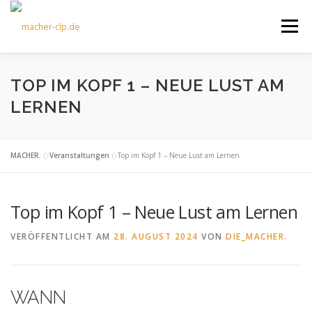
Zum
Inhalt
Menü
springen
ÜBER UNS
KULTOURFAHRTEN
AKTUELLES
TOP IM KOPF 1 – NEUE LUST AM
LERNEN
TERMINE
ANGEBOTE
FÖRDERVEREIN
MACHER.
»
Veranstaltungen
»
Top im Kopf 1 – Neue Lust am Lernen
KONTAKT
Top im Kopf 1 – Neue Lust am Lernen
VERÖFFENTLICHT AM
28. AUGUST 2024
VON
DIE_MACHER.
WANN