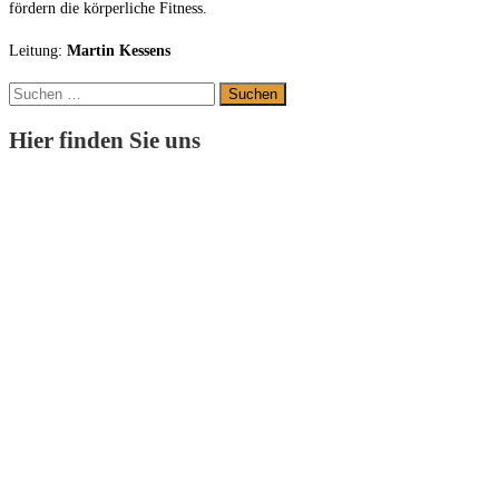
f
ör
dern
die
kör
per
li
che
F
it
ness.
Leitung:
Martin Kessens
Suchen
nach:
Hier finden Sie uns