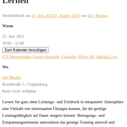
Lernen
Veröffentlicht am
25. Juni 2025
21. August 2025
von
Die_Macher.
Wann
25. Juni 2025
10:00 - 11:00
Zum Kalender hinzufügen
ICS herunterladen
Google Kalender
iCalendar
Office 365
Outlook Live
Wo
Die Macher
Brandstraße 5, Cloppenburg
Karte nicht verfügbar
L
er
nen
Sie
ganz
oh
ne
L
eis
tungs
–
und
Z
eit
druck
in
en
t
spann
ter
A
t
mo
sphä
r
e
ei
ne
V
iel
zahl
v
on
in
ter
essan
ten
Übun
gen
ken
nen,
die
die
geis
ti
ge
L
eis
tungs
fä
hig
keit
auf
Dau
er
stei
gern
kön
nen.
B
e
w
e
gungs
–
und
En
t
span
nungs
ele
men
te
un
ter
stüt
z
en
das
geis
ti
ge
T
r
ai
ning
sinn
v
oll
und