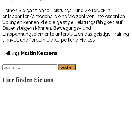
L
er
nen
Sie
ganz
oh
ne
L
eis
tungs
–
und
Z
eit
druck
in
en
t
spann
ter
A
t
mo
sphä
r
e
ei
ne
V
iel
zahl
v
on
in
ter
essan
ten
Übun
gen
ken
nen,
die
die
geis
ti
ge
L
eis
tungs
fä
hig
keit
auf
Dau
er
stei
gern
kön
nen.
B
e
w
e
gungs
–
und
En
t
span
nungs
ele
men
te
un
ter
stüt
z
en
das
geis
ti
ge
T
r
ai
ning
sinn
v
oll
und
f
ör
dern
die
kör
per
li
che
F
it
ness.
Leitung:
Martin Kessens
Suchen
nach:
Hier finden Sie uns