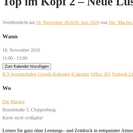
Top im Kopf 2 – Neue Lu
Veröffentlicht am
18. November 2026
29. Juni 2026
von
Die_Macher.
Wann
18. November 2026
11:00 - 12:00
Zum Kalender hinzufügen
ICS herunterladen
Google Kalender
iCalendar
Office 365
Outlook Li
Wo
Die Macher
Brandstraße 5, Cloppenburg
Karte nicht verfügbar
L
er
nen
Sie
ganz
oh
ne
L
eis
tungs
–
und
Z
eit
druck
in
en
t
spann
ter
A
t
mo