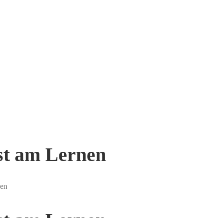
st am Lernen
nen