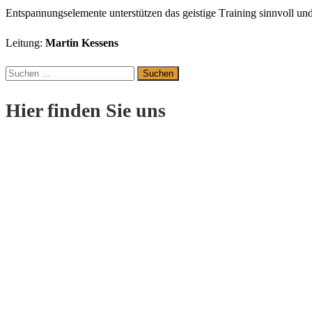
En
t
span
nungs
ele
men
te
un
ter
stüt
z
en
das
geis
ti
ge
T
r
ai
ning
sinn
v
oll
un
Leitung:
Martin Kessens
Suchen
nach:
Hier finden Sie uns