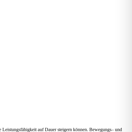
e
L
eis
tungs
fä
hig
keit
auf
Dau
er
stei
gern
kön
nen.
B
e
w
e
gungs
–
und