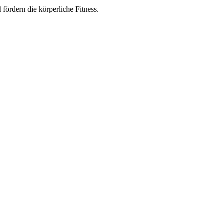
d
f
ör
dern
die
kör
per
li
che
F
it
ness.