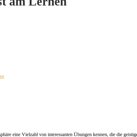
st am Lernen
ve
sphä
r
e
ei
ne
V
iel
zahl
v
on
in
ter
essan
ten
Übun
gen
ken
nen,
die
die
geis
ti
g