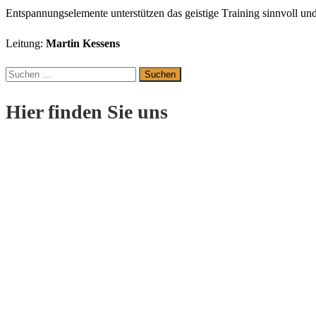
En
t
span
nungs
ele
men
te
un
ter
stüt
z
en
das
geis
ti
ge
T
r
ai
ning
sinn
v
oll
un
Leitung:
Martin Kessens
Suchen
nach:
Hier finden Sie uns