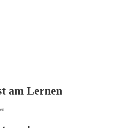
st am Lernen
nen