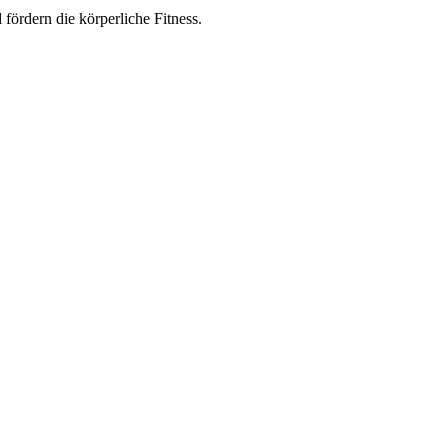
d
f
ör
dern
die
kör
per
li
che
F
it
ness.