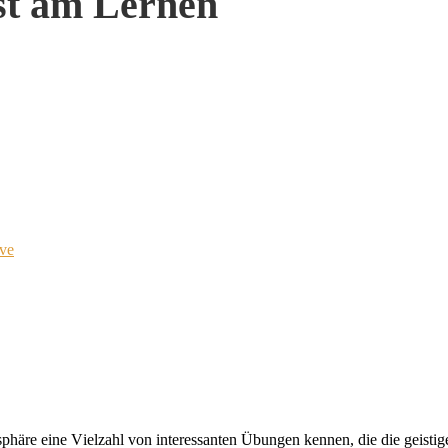
st am Lernen
ve
sphä
r
e
ei
ne
V
iel
zahl
v
on
in
ter
essan
ten
Übun
gen
ken
nen,
die
die
geis
ti
g