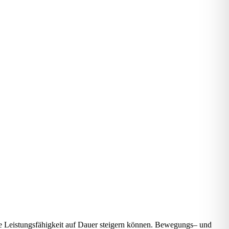
e
L
eis
tungs
fä
hig
keit
auf
Dau
er
stei
gern
kön
nen.
B
e
w
e
gungs
–
und