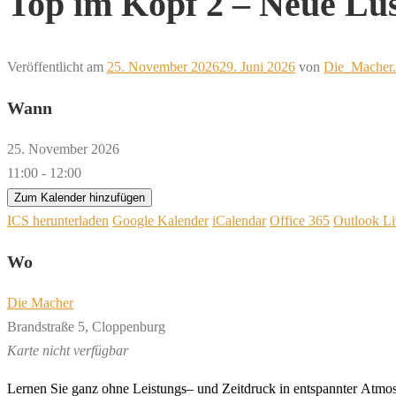
Top im Kopf 2 – Neue Lu
Veröffentlicht am
25. November 2026
29. Juni 2026
von
Die_Macher.
Wann
25. November 2026
11:00 - 12:00
Zum Kalender hinzufügen
ICS herunterladen
Google Kalender
iCalendar
Office 365
Outlook Li
Wo
Die Macher
Brandstraße 5, Cloppenburg
Karte nicht verfügbar
L
er
nen
Sie
ganz
oh
ne
L
eis
tungs
–
und
Z
eit
druck
in
en
t
spann
ter
A
t
mo