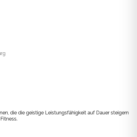
urg
nen,
die
die
geis
ti
ge
L
eis
tungs
fä
hig
keit
auf
Dau
er
stei
gern
F
it
ness.