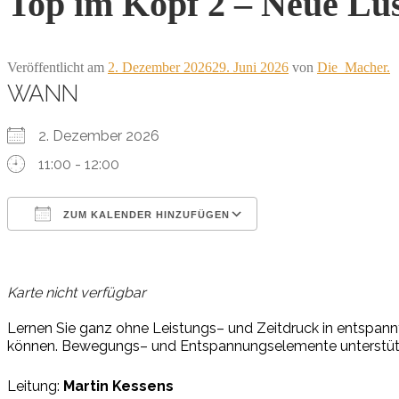
Top im Kopf 2 – Neue Lu
Veröffentlicht am
2. Dezember 2026
29. Juni 2026
von
Die_Macher.
WANN
2. Dezember 2026
11:00 - 12:00
ZUM KALENDER HINZUFÜGEN
ICS herunterladen
Google Kalender
iCalendar
Office 365
Outlook Live
Karte nicht verfügbar
L
er
nen
Sie
ganz
oh
ne
L
eis
tungs
–
und
Z
eit
druck
in
en
t
spann
kön
nen.
B
e
w
e
gungs
–
und
En
t
span
nungs
ele
men
te
un
ter
stü
Leitung:
Martin Kessens