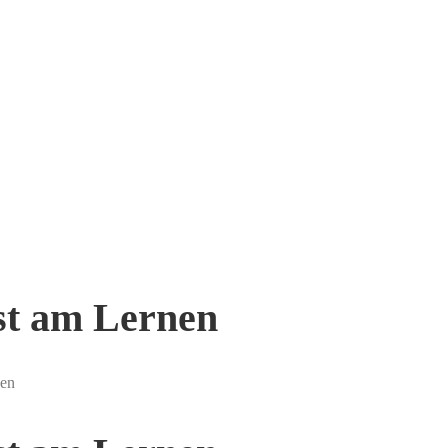
st am Lernen
nen