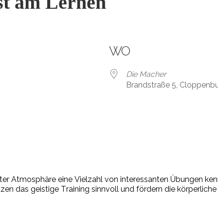
st am Lernen
WO
Die Macher
Brandstraße 5, Cloppenb
ter
A
t
mo
sphä
r
e
ei
ne
V
iel
zahl
v
on
in
ter
essan
ten
Übun
gen
ken
t
z
en
das
geis
ti
ge
T
r
ai
ning
sinn
v
oll
und
f
ör
dern
die
kör
per
li
che