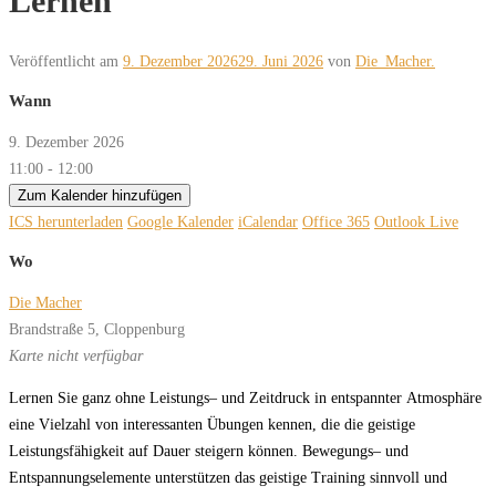
Lernen
Veröffentlicht am
9. Dezember 2026
29. Juni 2026
von
Die_Macher.
Wann
9. Dezember 2026
11:00 - 12:00
Zum Kalender hinzufügen
ICS herunterladen
Google Kalender
iCalendar
Office 365
Outlook Live
Wo
Die Macher
Brandstraße 5, Cloppenburg
Karte nicht verfügbar
L
er
nen
Sie
ganz
oh
ne
L
eis
tungs
–
und
Z
eit
druck
in
en
t
spann
ter
A
t
mo
sphä
r
e
ei
ne
V
iel
zahl
v
on
in
ter
essan
ten
Übun
gen
ken
nen,
die
die
geis
ti
ge
L
eis
tungs
fä
hig
keit
auf
Dau
er
stei
gern
kön
nen.
B
e
w
e
gungs
–
und
En
t
span
nungs
ele
men
te
un
ter
stüt
z
en
das
geis
ti
ge
T
r
ai
ning
sinn
v
oll
und