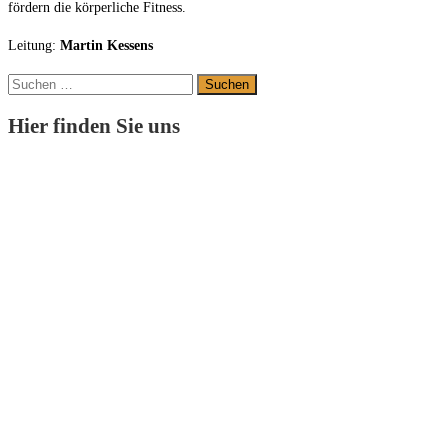
f
ör
dern
die
kör
per
li
che
F
it
ness.
Leitung:
Martin Kessens
Suchen
nach:
Hier finden Sie uns