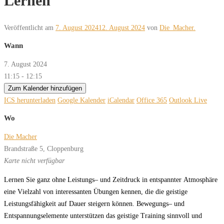
Lernen
Veröffentlicht am
7. August 2024
12. August 2024
von
Die_Macher.
Wann
7. August 2024
11:15 - 12:15
Zum Kalender hinzufügen
ICS herunterladen
Google Kalender
iCalendar
Office 365
Outlook Live
Wo
Die Macher
Brandstraße 5, Cloppenburg
Karte nicht verfügbar
L
er
nen
Sie
ganz
oh
ne
L
eis
tungs
–
und
Z
eit
druck
in
en
t
spann
ter
A
t
mo
sphä
r
e
ei
ne
V
iel
zahl
v
on
in
ter
essan
ten
Übun
gen
ken
nen,
die
die
geis
ti
ge
L
eis
tungs
fä
hig
keit
auf
Dau
er
stei
gern
kön
nen.
B
e
w
e
gungs
–
und
En
t
span
nungs
ele
men
te
un
ter
stüt
z
en
das
geis
ti
ge
T
r
ai
ning
sinn
v
oll
und