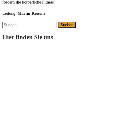
f
ör
dern
die
kör
per
li
che
F
it
ness.
Leitung:
Martin Kessens
Suchen
nach:
Hier finden Sie uns