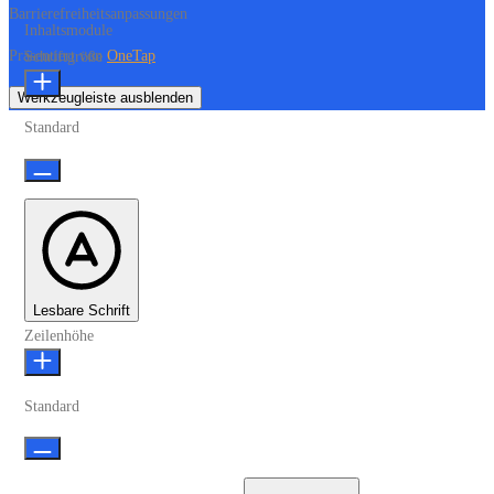
Barrierefreiheitsanpassungen
Inhaltsmodule
Präsentiert von
OneTap
Schriftgröße
Werkzeugleiste ausblenden
Standard
Lesbare Schrift
Zeilenhöhe
Standard