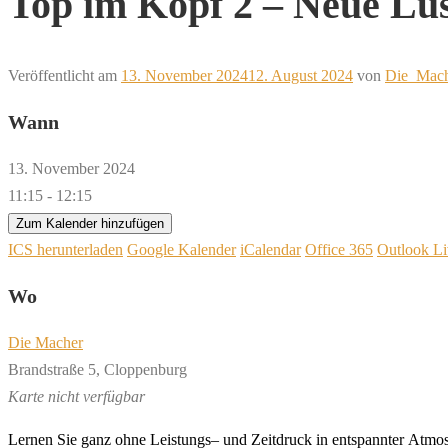
Top im Kopf 2 – Neue Lu
Veröffentlicht am
13. November 2024
12. August 2024
von
Die_Mach
Wann
13. November 2024
11:15 - 12:15
Zum Kalender hinzufügen
ICS herunterladen
Google Kalender
iCalendar
Office 365
Outlook Li
Wo
Die Macher
Brandstraße 5, Cloppenburg
Karte nicht verfügbar
L
er
nen
Sie
ganz
oh
ne
L
eis
tungs
–
und
Z
eit
druck
in
en
t
spann
ter
A
t
mo