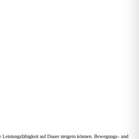
e
L
eis
tungs
fä
hig
keit
auf
Dau
er
stei
gern
kön
nen.
B
e
w
e
gungs
–
und