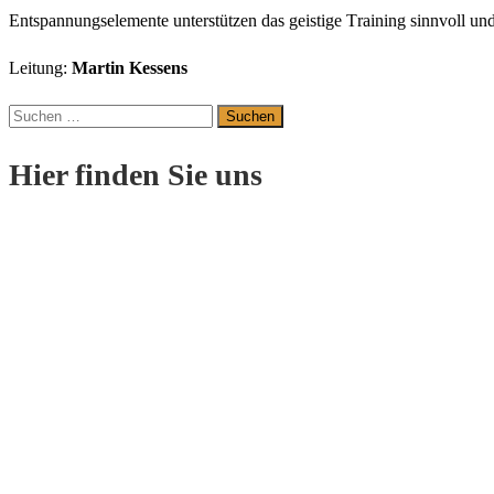
En
t
span
nungs
ele
men
te
un
ter
stüt
z
en
das
geis
ti
ge
T
r
ai
ning
sinn
v
oll
un
Leitung:
Martin Kessens
Suchen
nach:
Hier finden Sie uns