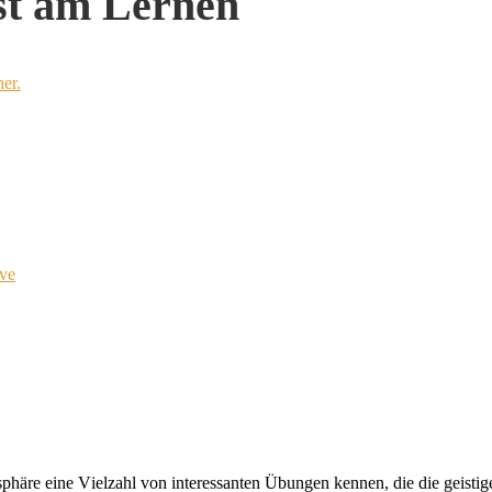
st am Lernen
er.
ve
sphä
r
e
ei
ne
V
iel
zahl
v
on
in
ter
essan
ten
Übun
gen
ken
nen,
die
die
geis
ti
g