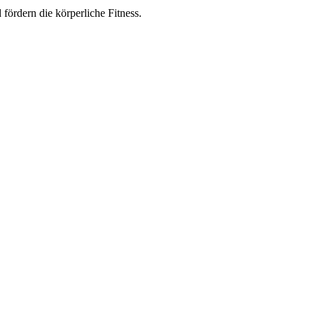
d
f
ör
dern
die
kör
per
li
che
F
it
ness.