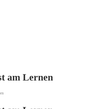
st am Lernen
nen