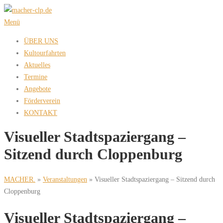
Zum
Inhalt
Menü
springen
ÜBER UNS
Kultourfahrten
Aktuelles
Termine
Angebote
Förderverein
KONTAKT
Visueller Stadtspaziergang –
Sitzend durch Cloppenburg
MACHER.
»
Veranstaltungen
»
Visueller Stadtspaziergang – Sitzend durch
Cloppenburg
Visueller Stadtspaziergang –