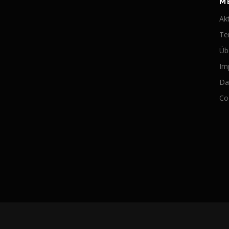
M
Ak
Te
Üb
Im
Da
Coo