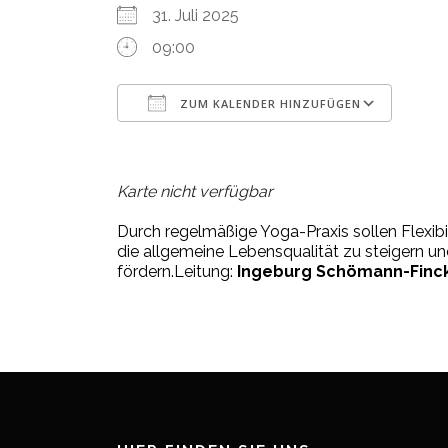
31. Juli 2025
09:00
ZUM KALENDER HINZUFÜGEN
ICS herunterladen
Google Kalender
iCalendar
Office 365
Outlook Live
Karte nicht verfügbar
Durch regelmäßige Yoga-Praxis sollen Flexi
die allgemeine Lebensqualität zu steigern u
fördern.
Leitung:
Ingeburg Schömann-Finc