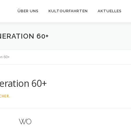
ÜBER UNS
KULTOURFAHRTEN
AKTUELLES
NERATION 60+
on 60+
neration 60+
CHER.
WO