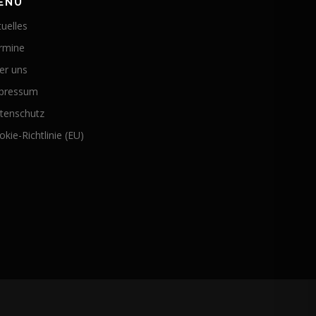
ENÜ
tuelles
rmine
er uns
pressum
tenschutz
kie-Richtlinie (EU)