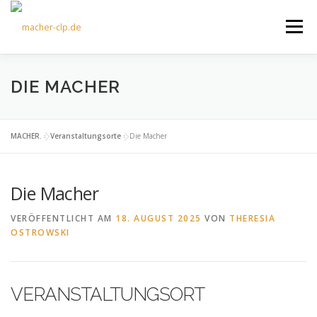
Zum
Inhalt
Menü
springen
ÜBER UNS
KULTOURFAHRTEN
AKTUELLES
DIE MACHER
TERMINE
ANGEBOTE
FÖRDERVEREIN
MACHER.
»
Veranstaltungsorte
»
Die Macher
Die Macher
KONTAKT
VERÖFFENTLICHT AM
18. AUGUST 2025
VON
THERESIA
OSTROWSKI
VERANSTALTUNGSORT