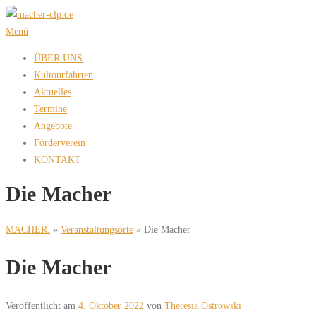
Zum
Inhalt
Menü
springen
ÜBER UNS
Kultourfahrten
Aktuelles
Termine
Angebote
Förderverein
KONTAKT
Die Macher
MACHER.
»
Veranstaltungsorte
»
Die Macher
Die Macher
Veröffentlicht am
4. Oktober 2022
von
Theresia Ostrowski