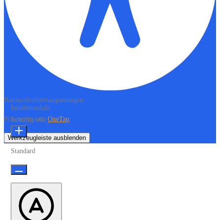
Barrierefreiheitsanpassungen
Inhaltsmodule
Präsentiert von
OneTap
Schriftgröße
Werkzeugleiste ausblenden
Standard